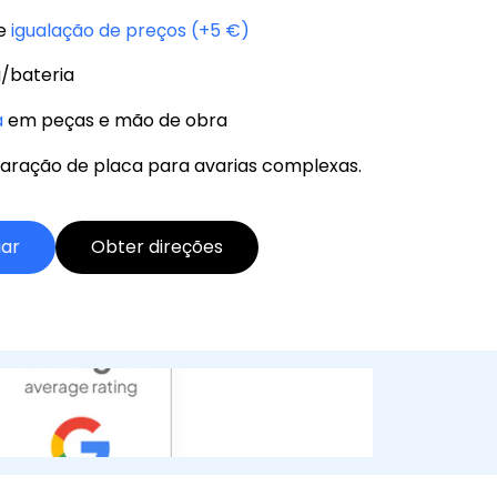
e
igualação de preços (+5 €)
/bateria
a
em peças e mão de obra
aração de placa para avarias complexas.
iar
Obter direções