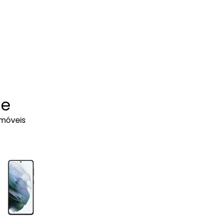
ie
móveis