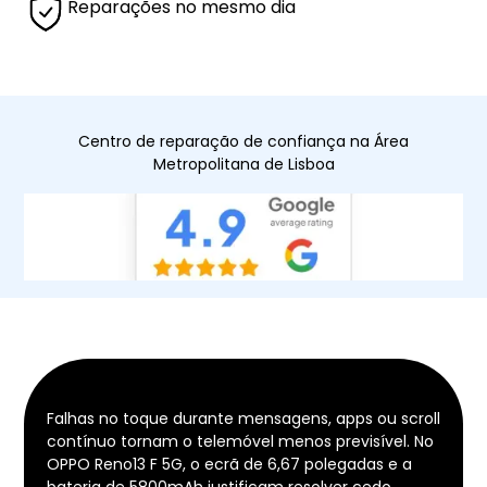
Reparações no mesmo dia
Centro de reparação de confiança na Área
Metropolitana de Lisboa
Falhas no toque durante mensagens, apps ou scroll
contínuo tornam o telemóvel menos previsível. No
OPPO Reno13 F 5G, o ecrã de 6,67 polegadas e a
bateria de 5800mAh justificam resolver cedo