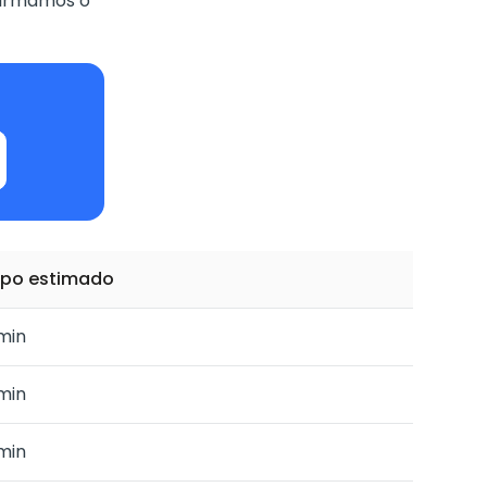
nfirmamos o
po estimado
min
min
min