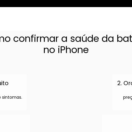
o confirmar a saúde da bat
no iPhone
uito
2. O
 sintomas.
preç