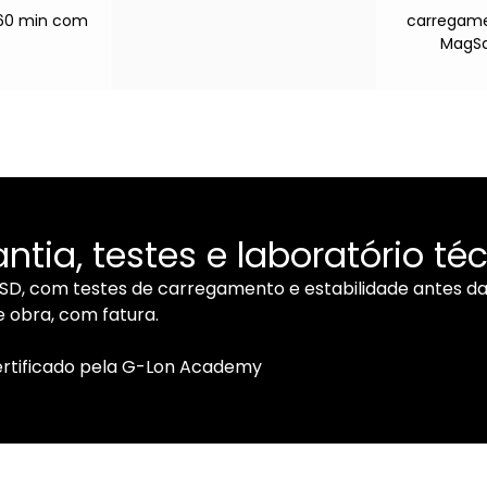
–60 min com
carregame
MagSa
ntia, testes e laboratório té
ESD, com testes de carregamento e estabilidade antes da
 obra, com fatura.
ertificado pela G-Lon Academy