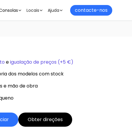
contacte-nos
Consolas
Locais
Ajuda
to
e
igualação de preços (+5 €)
oria dos modelos com stock
 e mão de obra
equeno
iciar
Obter direções