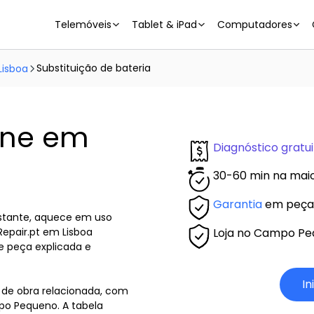
Telemóveis
Tablet & iPad
Computadores
Substituição de bateria
Lisboa
hone em
Diagnóstico gratui
30-60 min na mai
Garantia
em peças
estante, aquece em uso
Loja no Campo P
Repair.pt em Lisboa
de peça explicada e
In
 de obra relacionada, com
mpo Pequeno. A tabela