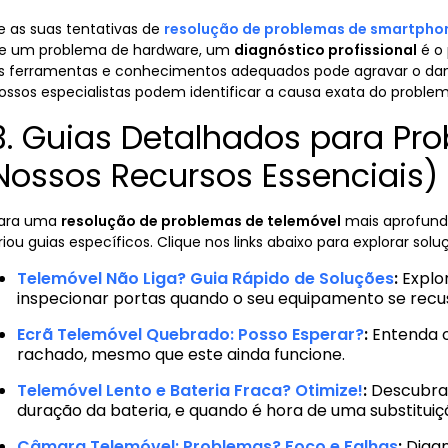
e as suas tentativas de
resolução de problemas de smartpho
e um problema de hardware, um
diagnóstico profissional
é o 
s ferramentas e conhecimentos adequados pode agravar o dano
ossos especialistas podem identificar a causa exata do proble
3. Guias Detalhados para P
Nossos Recursos Essenciais)
ara uma
resolução de problemas de telemóvel
mais aprofund
riou guias específicos. Clique nos links abaixo para explorar sol
Telemóvel Não Liga? Guia Rápido de Soluções
:
Explor
inspecionar portas quando o seu equipamento se recusa
Ecrã Telemóvel Quebrado: Posso Esperar?
:
Entenda o
rachado, mesmo que este ainda funcione.
Telemóvel Lento e Bateria Fraca? Otimize!
:
Descubra 
duração da bateria, e quando é hora de uma substituiç
Câmara Telemóvel: Problemas? Foco e Falhas
:
Diagn