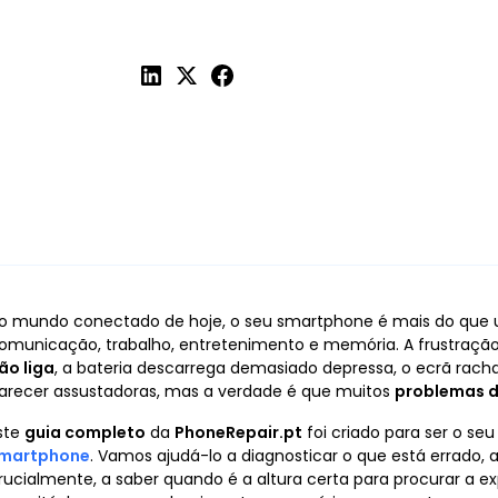
o mundo conectado de hoje, o seu smartphone é mais do que u
omunicação, trabalho, entretenimento e memória. A frustraç
ão liga
, a bateria descarrega demasiado depressa, o ecrã rac
arecer assustadoras, mas a verdade é que muitos
problemas 
ste
guia completo
da
PhoneRepair.pt
foi criado para ser o seu
martphone
. Vamos ajudá-lo a diagnosticar o que está errado, 
rucialmente, a saber quando é a altura certa para procurar a ex