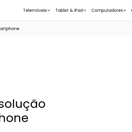
Telemóveis
Tablet & iPad
Computadores
martphone
solução
phone