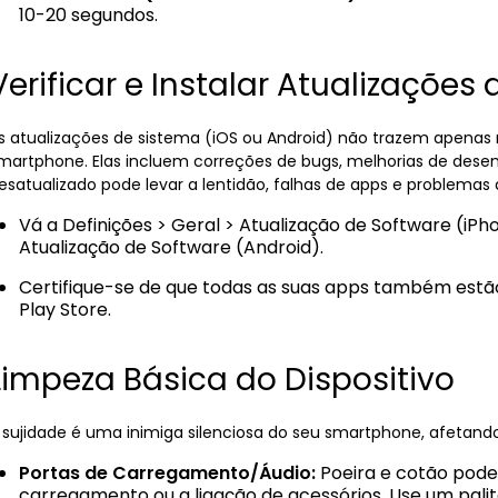
10-20 segundos.
Verificar e Instalar Atualizações
s atualizações de sistema (iOS ou Android) não trazem apenas n
martphone. Elas incluem correções de bugs, melhorias de des
esatualizado pode levar a lentidão, falhas de apps e problemas 
Vá a Definições > Geral > Atualização de Software (iPh
Atualização de Software (Android).
Certifique-se de que todas as suas apps também estã
Play Store.
Limpeza Básica do Dispositivo
 sujidade é uma inimiga silenciosa do seu smartphone, afetando
Portas de Carregamento/Áudio:
Poeira e cotão pode
carregamento ou a ligação de acessórios. Use um pali