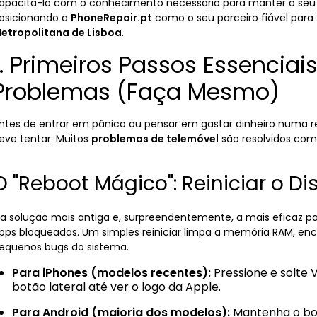
apacitá-lo com o conhecimento necessário para manter o seu
osicionando a
PhoneRepair.pt
como o seu parceiro fiável para
etropolitana de Lisboa
.
1. Primeiros Passos Essencia
Problemas (Faça Mesmo)
ntes de entrar em pânico ou pensar em gastar dinheiro numa r
eve tentar. Muitos
problemas de telemóvel
são resolvidos com
O "Reboot Mágico": Reiniciar o Di
 a solução mais antiga e, surpreendentemente, a mais eficaz pa
pps bloqueadas. Um simples reiniciar limpa a memória RAM, en
equenos bugs do sistema.
Para iPhones (modelos recentes):
Pressione e solte 
botão lateral até ver o logo da Apple.
Para Android (maioria dos modelos):
Mantenha o bot