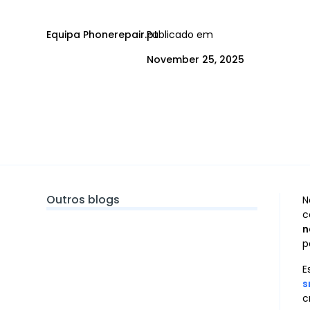
Equipa Phonerepair.pt
Publicado em
November 25, 2025
Outros blogs
N
c
n
p
E
s
c