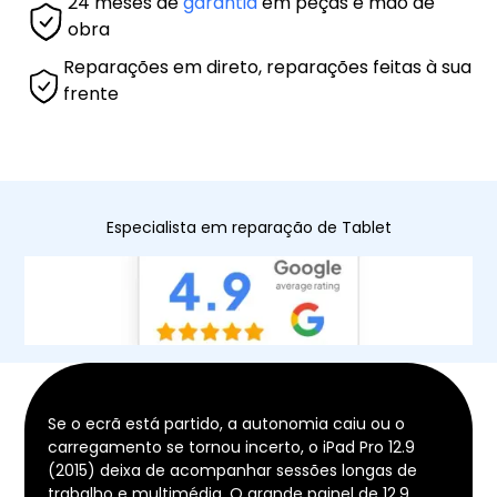
24 meses de
garantia
em peças e mão de
obra
Reparações em direto, reparações feitas à sua
frente
Especialista em reparação de Tablet
Se o ecrã está partido, a autonomia caiu ou o
carregamento se tornou incerto, o iPad Pro 12.9
(2015) deixa de acompanhar sessões longas de
trabalho e multimédia. O grande painel de 12,9