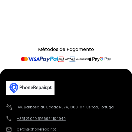
Métodos de Pagamento
Av. Barbosa du Bocage 37A, 1000-071 Lisboa, Portugal
+351 21 020 5166
924104949
geral@phonerepair.pt