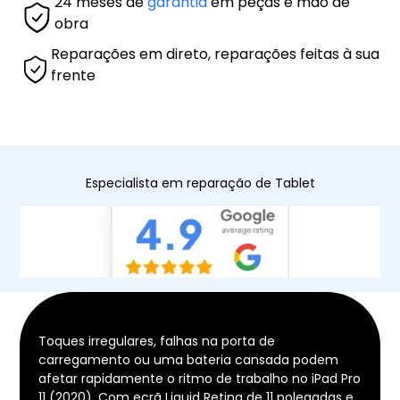
24 meses de
garantia
em peças e mão de
obra
Reparações em direto, reparações feitas à sua
frente
Especialista em reparação de Tablet
Toques irregulares, falhas na porta de
carregamento ou uma bateria cansada podem
afetar rapidamente o ritmo de trabalho no iPad Pro
11 (2020). Com ecrã Liquid Retina de 11 polegadas e