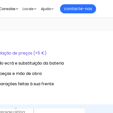
contacte-nos
Consolas
Locais
Ajuda
alação de preços (+5 €)
o ecrã e substituição da bateria
eças e mão de obra
arações feitas à sua frente