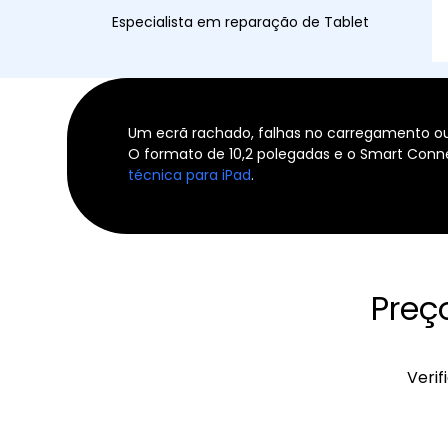
Especialista em reparação de Tablet
Um ecrã rachado, falhas no carregamento ou 
O formato de 10,2 polegadas e o Smart Conn
técnica para iPad
.
Preç
Verif