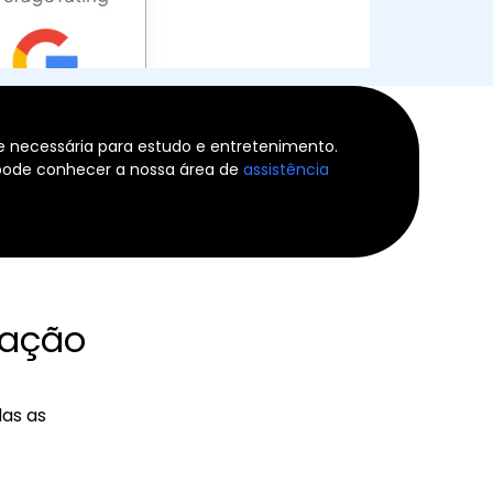
e necessária para estudo e entretenimento.
 pode conhecer a nossa área de
assistência
ração
das as