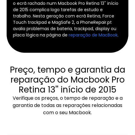
o ecrã rachado num Macbook Pro Retina 13'' início
de 2015 complica logo tarefas de estudo e
trabalho. Nesta geração com ecrã Retina, Force
Touch trackpad e MagSafe 2, a PhoneRepair.pt
avalia problemas de bateria, trackpad, display ou
placa lógica na página de
reparação de MacBook
.
Preço, tempo e garantia da
reparação do Macbook Pro
Retina 13'' início de 2015
Verifique os preços, o tempo de reparação e a
garantia de todas as reparações relacionadas
com o seu Macbook.