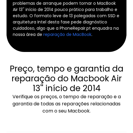
problemas de arranque podem tornar o MacBook
Air 13'' início de 2014 pouco prático para trabalho e
estudo. O formato leve de 13 polegadas com SSD e
arquitetura Intel desta fase pede diagnóstico
cuidadoso, algo que a PhoneRepair.pt enquadra na
nossa área de
reparação de MacBook
.
Preço, tempo e garantia da
reparação do Macbook Air
13'' início de 2014
Verifique os preços, o tempo de reparação e a
garantia de todas as reparações relacionadas
com o seu Macbook.