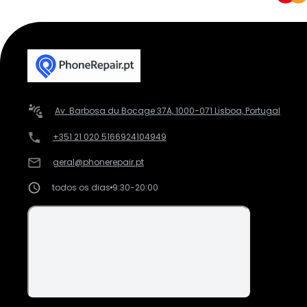
Av. Barbosa du Bocage 37A, 1000-071 Lisboa, Portugal
+351 21 020 5166
924104949
geral@phonerepair.pt
todos os dias
9:30-20:00