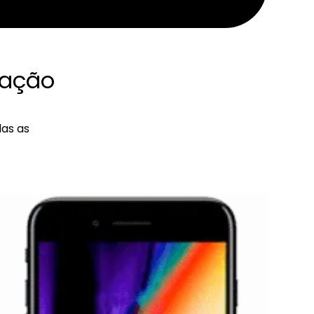
ração
das as