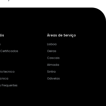
Nós
Áreas de Serviço
s
Lisboa
 Certificados
Oeiras
Cascais
Almada
io tecnico
Sintra
ecnica
Odivelas
s Frequentes