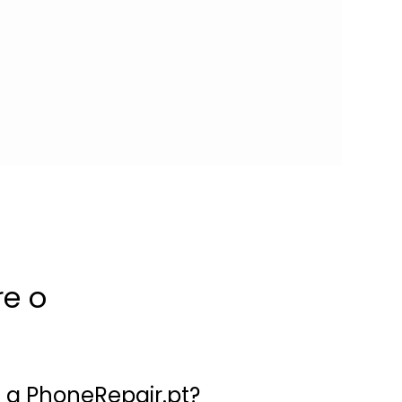
re o
a PhoneRepair.pt?