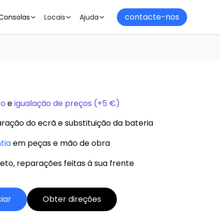
contacte-nos
Consolas
Locais
Ajuda
to
e
igualação de preços (+5 €)
ração do ecrã e substituição da bateria
tia
em peças e mão de obra
to, reparações feitas à sua frente
ciar
Obter direções