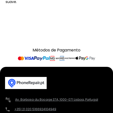
suave.
Métodos de Pagamento
Av. Barbosa du Bocage 37A, 1000-071 Lisboa, Portugal
+351 21 020 5166
924104949