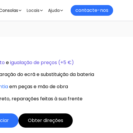
contacte-nos
Consolas
Locais
Ajuda
to
e
igualação de preços (+5 €)
aração do ecrã e substituição da bateria
ntia
em peças e mão de obra
eto, reparações feitas à sua frente
iciar
Obter direções