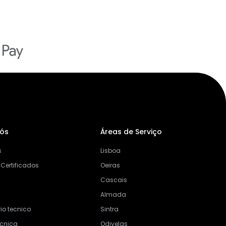
Nós
Áreas de Serviço
s
Lisboa
 Certificados
Oeiras
Cascais
Almada
io tecnico
Sintra
ecnica
Odivelas