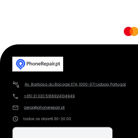
Av. Barbosa du Bocage 37A, 1000-071 Lisboa, Portugal
+351 21 020 5166
924104949
geral@phonerepair.pt
todos os dias
9:30-20:00