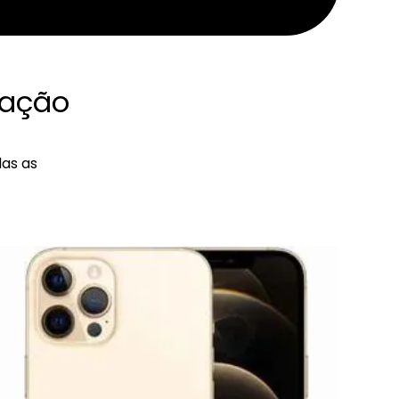
ração
das as