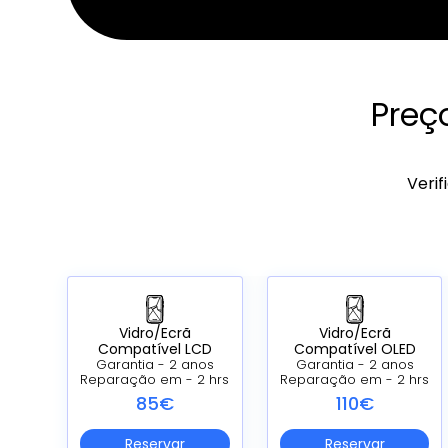
Preç
Verif
Vidro/Ecrã
Vidro/Ecrã
Compatível LCD
Compatível OLED
Garantia - 2 anos
Garantia - 2 anos
Reparação em - 2 hrs
Reparação em - 2 hrs
85€
110€
Reservar
Reservar