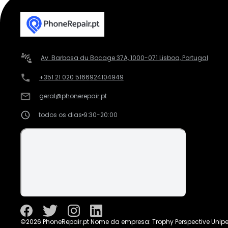
Av. Barbosa du Bocage 37A, 1000-071 Lisboa, Portugal
+351 21 020 5166
924104949
geral@phonerepair.pt
todos os dias
9:30-20:00
©2026 PhoneRepair.pt Nome da empresa: Trophy Perspective Unipe