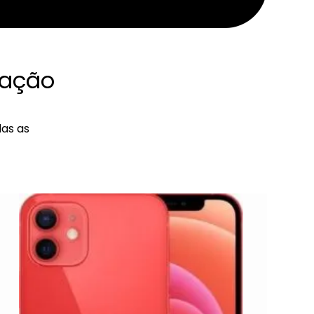
ração
das as