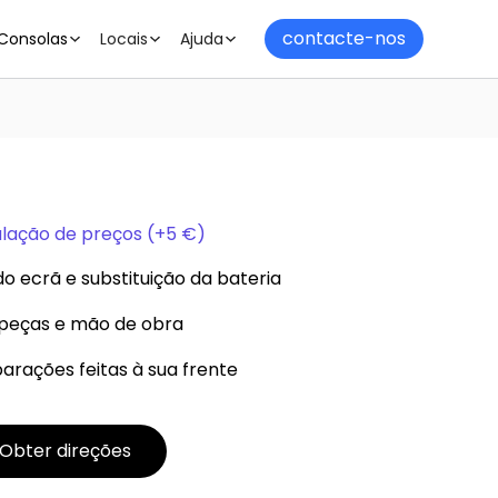
contacte-nos
Consolas
Locais
Ajuda
alação de preços (+5 €)
o ecrã e substituição da bateria
eças e mão de obra
arações feitas à sua frente
Obter direções