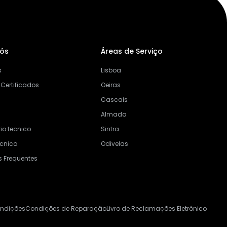
Nós
Áreas de Serviço
s
Lisboa
 Certificados
Oeiras
Cascais
Almada
io tecnico
Sintra
ecnica
Odivelas
s Frequentes
ondições
Condições de Reparação
Livro de Reclamações Eletrónico