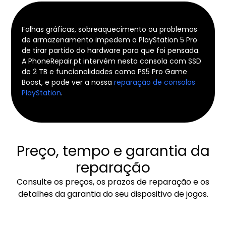
Falhas gráficas, sobreaquecimento ou problemas
de armazenamento impedem a PlayStation 5 Pro
de tirar partido do hardware para que foi pensada.
A PhoneRepair.pt intervém nesta consola com SSD
de 2 TB e funcionalidades como PS5 Pro Game
Boost, e pode ver a nossa
reparação de consolas
PlayStation
.
Preço, tempo e garantia da
reparação
Consulte os preços, os prazos de reparação e os
detalhes da garantia do seu dispositivo de jogos.