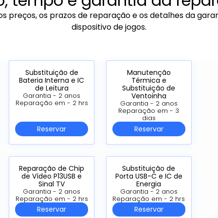
o, tempo e garantia da repa
os preços, os prazos de reparação e os detalhes da garan
dispositivo de jogos.
Substituição de
Manutenção
Bateria Interna e IC
Térmica e
de Leitura
Substituição de
Ventoinha
Garantia - 2 anos
Reparação em - 2 hrs
Garantia - 2 anos
Reparação em - 3
dias
Reservar
Reservar
Reparação de Chip
Substituição de
de Vídeo P13USB e
Porta USB-C e IC de
Sinal TV
Energia
Garantia - 2 anos
Garantia - 2 anos
Reparação em - 2 hrs
Reparação em - 2 hrs
Reservar
Reservar