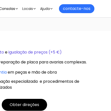
contacte-nos
Consolas
Locais
Ajuda
to
e
igualação de preços (+5 €)
reparação de placa para avarias complexas.
ntia
em peças e mão de obra
ação especializada e procedimentos de
izados
Obter direções