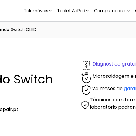
Telemóveis
Tablet & iPad
Computadores
endo Switch OLED
Diagnóstico gratui
o Switch
Microsoldagem e 
24 meses de
gara
Técnicos com form
laboratório padron
epair.pt