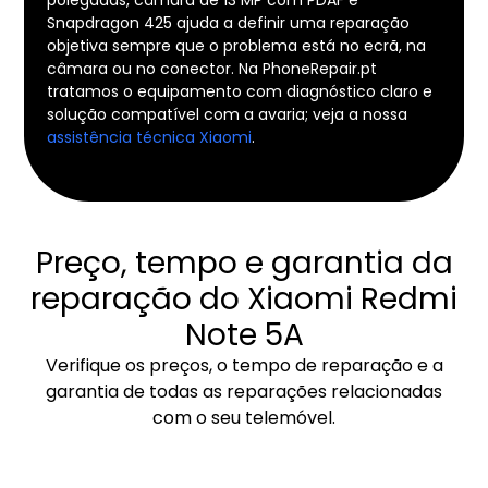
Snapdragon 425 ajuda a definir uma reparação
objetiva sempre que o problema está no ecrã, na
câmara ou no conector. Na PhoneRepair.pt
tratamos o equipamento com diagnóstico claro e
solução compatível com a avaria; veja a nossa
assistência técnica Xiaomi
.
Preço, tempo e garantia da
reparação do Xiaomi Redmi
Note 5A
Verifique os preços, o tempo de reparação e a
garantia de todas as reparações relacionadas
com o seu telemóvel.