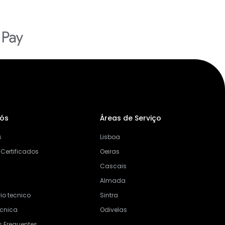
Nós
Áreas de Serviço
s
Lisboa
 Certificados
Oeiras
Cascais
Almada
io tecnico
Sintra
ecnica
Odivelas
s Frequentes