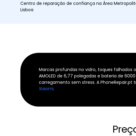
Centro de reparação de confiança na Área Metropoli
Lisboa
Marcas profundas no vidro, toques falhados o
AMOLED de 6,77 polegadas e bateria de 6000
carregamento sem stress. A PhoneRepair.pt t
Xiaomi
.
Preç