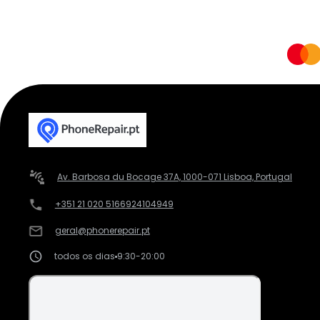
Av. Barbosa du Bocage 37A, 1000-071 Lisboa, Portugal
+351 21 020 5166
924104949
geral@phonerepair.pt
todos os dias
9:30-20:00