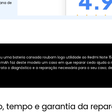
tana de
u uma bateria cansada roubam logo utilidade ao Redmi Note 15.
 mAh faz deste modelo um caso em que reparar cedo ajuda a re
rata o diagnóstico e a reparação necessária para o seu caso; 
o, tempo e garantia da repa