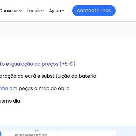
contacte-nos
Consolas
Locais
Ajuda
to
e
igualação de preços (+5 €)
aração do ecrã e substituição da bateria
ntia
em peças e mão de obra
esmo dia