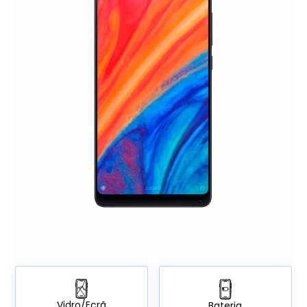
Vidro/Ecrã
Bateria