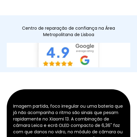
Centro de reparação de confiança na Área
Metropolitana de Lisboa
Imagem partida, foco irregular ou uma bateria que
já não acompanha o ritmo são sinais que pesam
rapidamente no Xiaomi 13. A combinação de
câmara Leica e ecrã OLED compacto de 6,36" faz
com que danos no vidro, no módulo de câmara ou