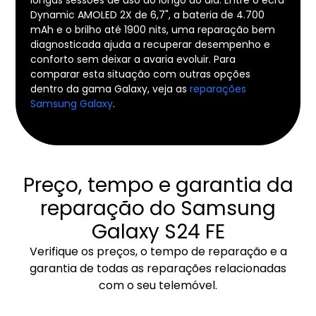
Dynamic AMOLED 2X de 6,7", a bateria de 4.700
mAh e o brilho até 1900 nits, uma reparação bem
diagnosticada ajuda a recuperar desempenho e
conforto sem deixar a avaria evoluir. Para
comparar esta situação com outras opções
dentro da gama Galaxy, veja as
reparações
Samsung Galaxy
.
Preço, tempo e garantia da
reparação do Samsung
Galaxy S24 FE
Verifique os preços, o tempo de reparação e a
garantia de todas as reparações relacionadas
com o seu telemóvel.