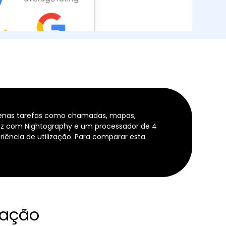
uenas tarefas como chamadas, mapas,
Hz com Nightography e um processador de 4
ncia de utilização. Para comparar esta
ração