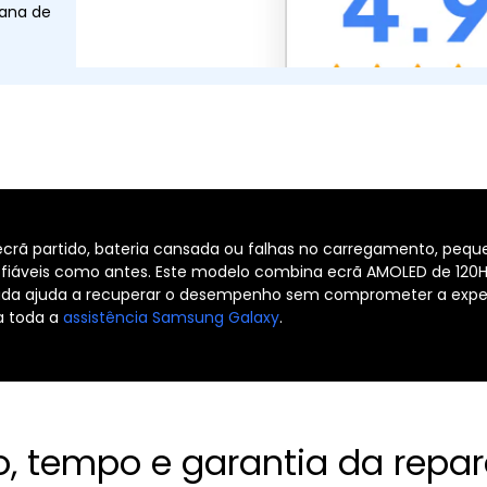
tana de
rã partido, bateria cansada ou falhas no carregamento, peq
 fiáveis como antes. Este modelo combina ecrã AMOLED de 120
da ajuda a recuperar o desempenho sem comprometer a experiê
a toda a
assistência Samsung Galaxy
.
o, tempo e garantia da repa