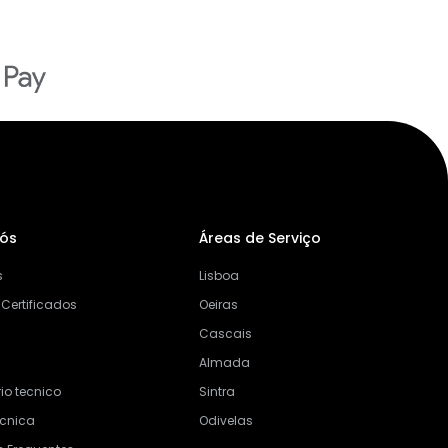
Nós
Áreas de Serviço
s
Lisboa
 Certificados
Oeiras
Cascais
Almada
io tecnico
Sintra
ecnica
Odivelas