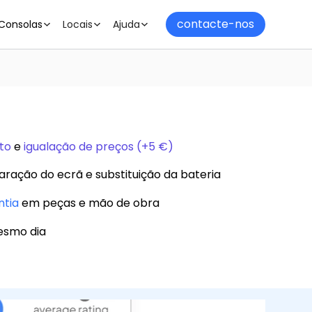
contacte-nos
Consolas
Locais
Ajuda
to
e
igualação de preços (+5 €)
aração do ecrã e substituição da bateria
ntia
em peças e mão de obra
esmo dia