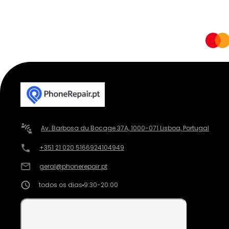
Av. Barbosa du Bocage 37A, 1000-071 Lisboa, Portugal
+351 21 020 5166
924104949
geral@phonerepair.pt
todos os dias
9:30-20:00