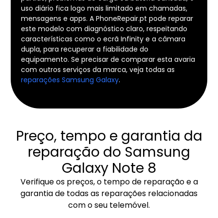
uso diário fica logo mais limitado em chamadas,
mensagens e apps. A PhoneRepair.pt pode reparar
este modelo com diagnóstico claro, respeitando
características como o ecrã Infinity e a câmara
dupla, para recuperar a fiabilidade do
equipamento. Se precisar de comparar esta avaria
com outros serviços da marca, veja todas as
reparações Samsung Galaxy
.
Preço, tempo e garantia da
reparação do Samsung
Galaxy Note 8
Verifique os preços, o tempo de reparação e a
garantia de todas as reparações relacionadas
com o seu telemóvel.