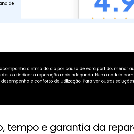
tana de
o acompanha o ritmo do dia por causa de ecrã partido, menor a
efeito e indicar a reparação mais adequada. Num modelo com 5
r desempenho e conforto de utilização. Para ver outras soluções
o, tempo e garantia da repa