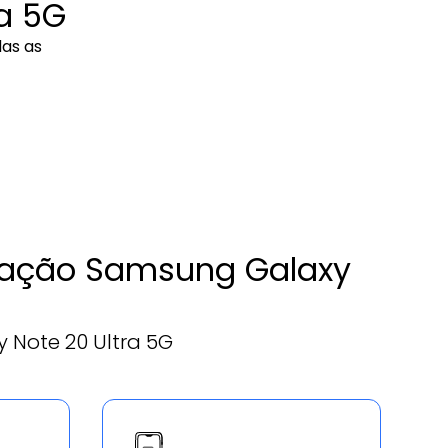
a 5G
das as
paração Samsung Galaxy
 Note 20 Ultra 5G