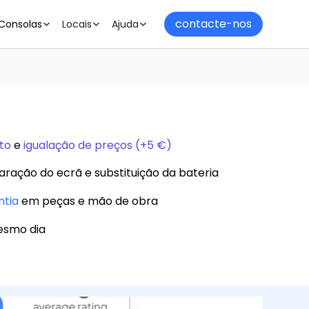
contacte-nos
Consolas
Locais
Ajuda
to
e
igualação de preços (+5 €)
aração do ecrã e substituição da bateria
ntia
em peças e mão de obra
esmo dia