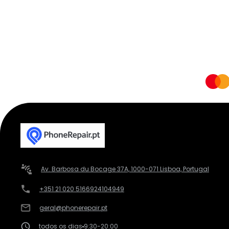
Av. Barbosa du Bocage 37A, 1000-071 Lisboa, Portugal
+351 21 020 5166
924104949
geral@phonerepair.pt
todos os dias
9:30-20:00