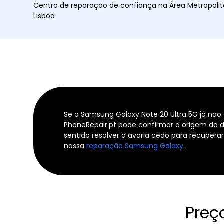
Centro de reparação de confiança na Área Metropoli
Lisboa
Se o Samsung Galaxy Note 20 Ultra 5G já nã
PhoneRepair.pt pode confirmar a origem do d
sentido resolver a avaria cedo para recupera
nossa
reparação Samsung Galaxy
.
Preç