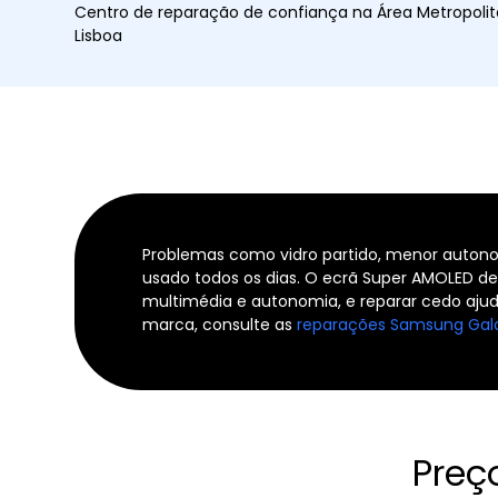
Centro de reparação de confiança na Área Metropoli
Lisboa
Problemas como vidro partido, menor auto
usado todos os dias. O ecrã Super AMOLED d
multimédia e autonomia, e reparar cedo ajud
marca, consulte as
reparações Samsung Gal
Preç