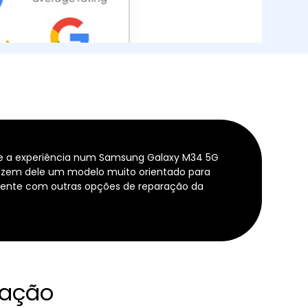
e a experiência num Samsung Galaxy M34 5G
fazem dele um modelo muito orientado para
amente com outras opções de reparação da
ração