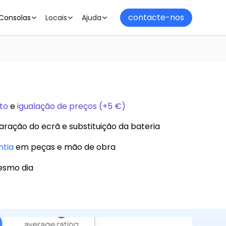
contacte-nos
Consolas
Locais
Ajuda
to
e
igualação de preços (+5 €)
aração do ecrã e substituição da bateria
ntia
em peças e mão de obra
esmo dia