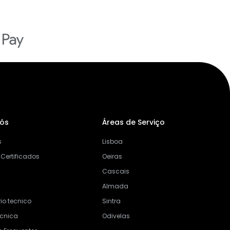
Nós
Áreas de Serviço
s
Lisboa
 Certificados
Oeiras
Cascais
Almada
io tecnico
Sintra
ecnica
Odivelas