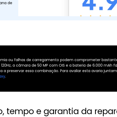
tana de
nomia ou falhas de carregamento podem comprometer bastant
e 120Hz, a câmara de 50 MP com OIS e a bateria de 6.000 mAh 
a a preservar essa combinação. Para avaliar esta avaria junt
axy
.
o, tempo e garantia da repa