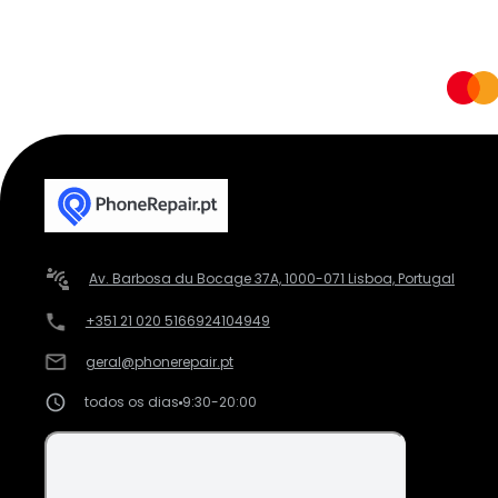
Av. Barbosa du Bocage 37A, 1000-071 Lisboa, Portugal
+351 21 020 5166
924104949
geral@phonerepair.pt
todos os dias
9:30-20:00