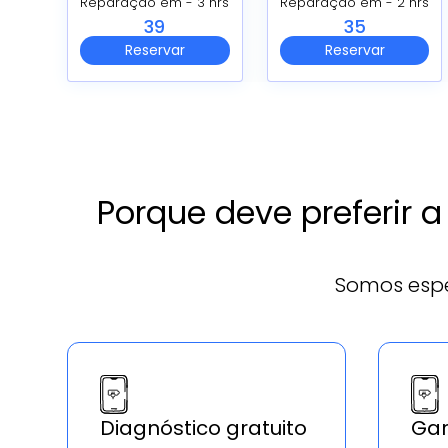
Reparação em - 3 hrs
Reparação em - 2 hrs
39
35
Reservar
Reservar
Porque deve preferir 
Somos espe
Diagnóstico gratuito
Gar