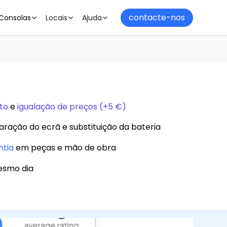
contacte-nos
Consolas
Locais
Ajuda
to
e
igualação de preços (+5 €)
aração do ecrã e substituição da bateria
ntia
em peças e mão de obra
esmo dia