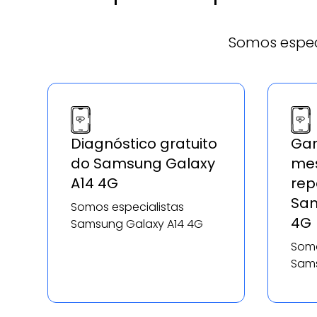
Somos espec
Diagnóstico gratuito
Gar
do Samsung Galaxy
mes
A14 4G
rep
Sam
Somos especialistas
4G
Samsung Galaxy A14 4G
Somo
Sams