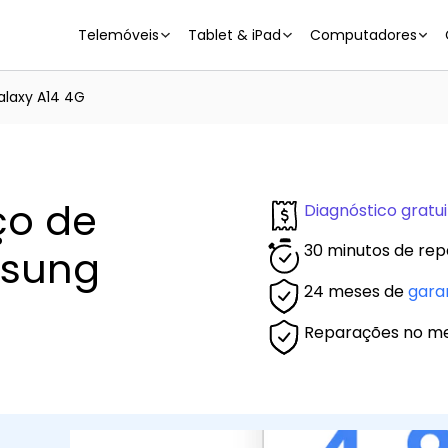
Telemóveis
Tablet & iPad
Computadores
laxy A14 4G
ço de
Diagnóstico gratui
30 minutos de rep
msung
24 meses de
gara
Reparações no m