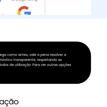
ega como antes, vale a pena resolver a
gnóstico transparente, respeitando as
dos de utilização. Para ver outras opções
ração