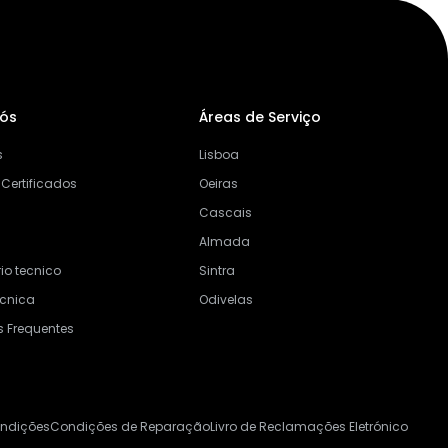
Nós
Áreas de Serviço
s
Lisboa
 Certificados
Oeiras
Cascais
Almada
io tecnico
Sintra
ecnica
Odivelas
s Frequentes
ondições
Condições de Reparação
Livro de Reclamações Eletrónico