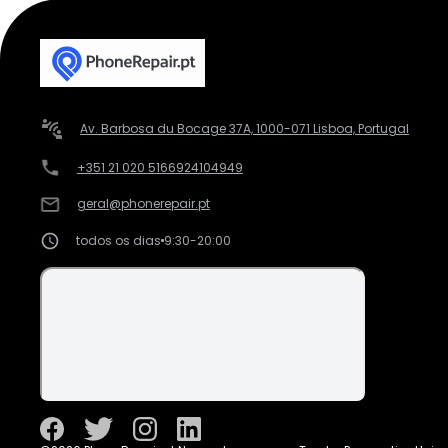
Av. Barbosa du Bocage 37A, 1000-071 Lisboa, Portugal
+351 21 020 5166
924104949
geral@phonerepair.pt
todos os dias
9:30-20:00