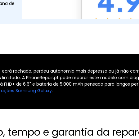
tana de
 ecrã rachado, perdeu autonomia mais depressa ou já não carr
is limitado. A PhoneRepair.pt pode reparar este modelo com dia
FHD+ de 6,6" e bateria de 5.000 mAh pensado para longos perío
rações Samsung Galaxy
.
o, tempo e garantia da repa