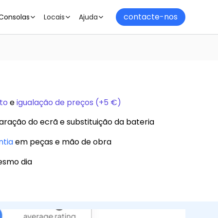
contacte-nos
Consolas
Locais
Ajuda
to
e
igualação de preços (+5 €)
aração do ecrã e substituição da bateria
ntia
em peças e mão de obra
esmo dia