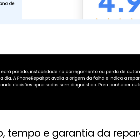
tana de
rã partido, instabilidade no carregamento ou perda de auto
a dia. A PhoneRepair.pt avalia a origem da falha e indica a r
itando decisões apressadas sem diagnóstico. Para conhecer ou
o, tempo e garantia da repa