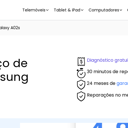
Telemóveis
Tablet & iPad
Computadores
laxy A02s
ço de
Diagnóstico gratui
30 minutos de rep
msung
24 meses de
gara
Reparações no m