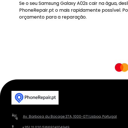
Se o seu Samsung Galaxy A02s cair na água, des
PhoneRepair.pt o mais rapidamente possível. Po
orçamento para a reparação.
Av. Barbosa du Bocage 37A, 1000-071 Lisboa, Portugal
+351 21 020 5166
924104949