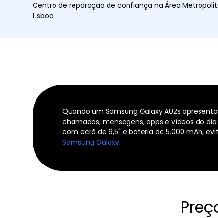
Centro de reparação de confiança na Área Metropoli
Lisboa
Quando um Samsung Galaxy A02s apresenta ec
chamadas, mensagens, apps e vídeos do dia 
com ecrã de 6,5" e bateria de 5.000 mAh, ev
Samsung Galaxy
.
Preç