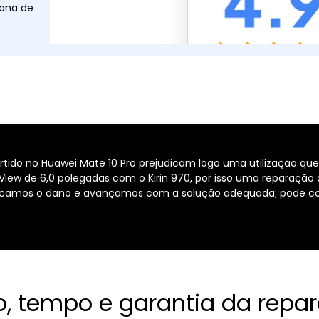
tana de
artido no Huawei Mate 10 Pro prejudicam logo uma utilização q
View de 6,0 polegadas com o Kirin 970, por isso uma reparação
verificamos o dano e avançamos com a solução adequada; pode c
o, tempo e garantia da repa