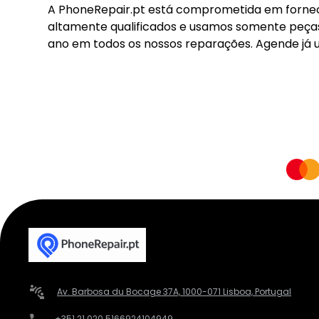
A PhoneRepair.pt está comprometida em fornece
altamente qualificados e usamos somente peças 
ano em todos os nossos reparações. Agende já u
Av. Barbosa du Bocage 37A, 1000-071 Lisboa, Portugal
+351 21 020 5166
924104949