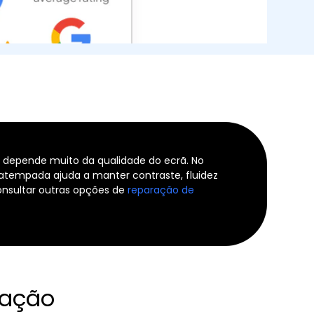
ue depende muito da qualidade do ecrã. No
 atempada ajuda a manter contraste, fluidez
onsultar outras opções de
reparação de
ração