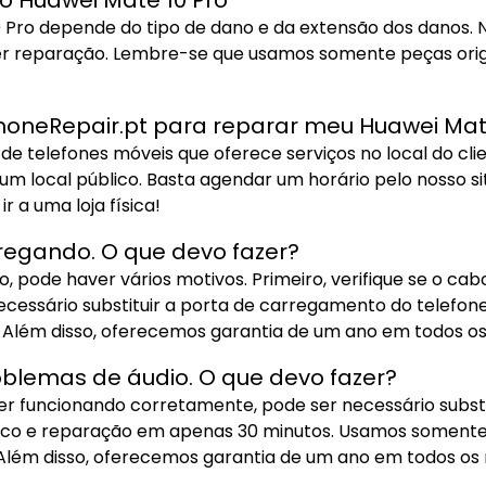
do Huawei Mate 10 Pro
10 Pro depende do tipo de dano e da extensão dos danos
er reparação. Lembre-se que usamos somente peças orig
honeRepair.pt para reparar meu Huawei Mate
 telefones móveis que oferece serviços no local do cli
 um local público. Basta agendar um horário pelo nosso s
r a uma loja física!
regando. O que devo fazer?
, pode haver vários motivos. Primeiro, verifique se o c
ecessário substituir a porta de carregamento do telefon
 Além disso, oferecemos garantia de um ano em todos os
blemas de áudio. O que devo fazer?
ver funcionando corretamente, pode ser necessário substit
ico e reparação em apenas 30 minutos. Usamos somente p
 Além disso, oferecemos garantia de um ano em todos os