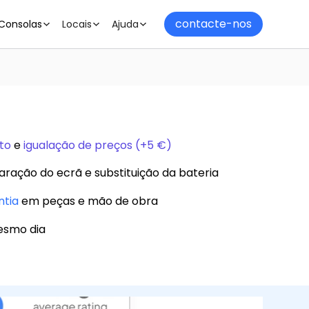
contacte-nos
Consolas
Locais
Ajuda
to
e
igualação de preços (+5 €)
aração do ecrã e substituição da bateria
ntia
em peças e mão de obra
esmo dia