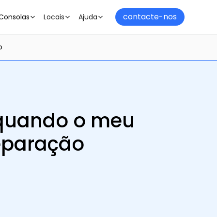
contacte-nos
Consolas
Locais
Ajuda
o
 quando o meu
reparação