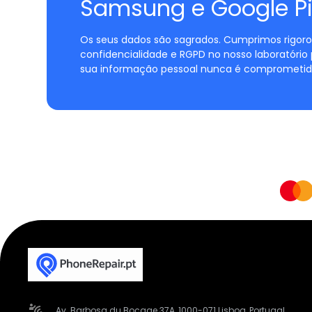
Samsung e Google Pi
Os seus dados são sagrados. Cumprimos rigoro
confidencialidade e RGPD no nosso laboratório 
sua informação pessoal nunca é comprometid
Av. Barbosa du Bocage 37A, 1000-071 Lisboa, Portugal