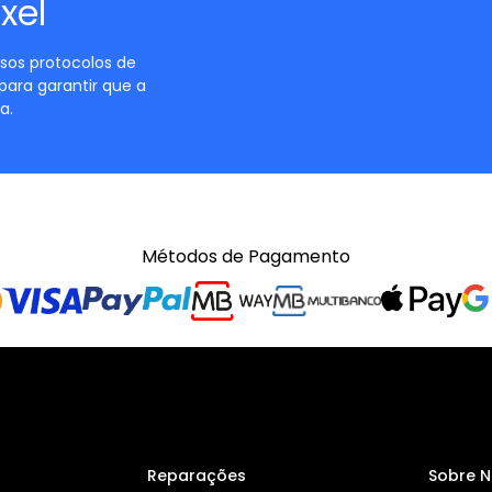
xel
sos protocolos de
para garantir que a
a.
Métodos de Pagamento
Reparações
Sobre 